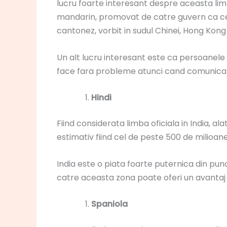
lucru foarte interesant despre aceasta limb
mandarin, promovat de catre guvern ca cel ofi
cantonez, vorbit in sudul Chinei, Hong Kong s
Un alt lucru interesant este ca persoanele 
face fara probleme atunci cand comunica i
Hindi
Fiind considerata limba oficiala in India, a
estimativ fiind cel de peste 500 de milioane
India este o piata foarte puternica din punct 
catre aceasta zona poate oferi un avantaj
Spaniola