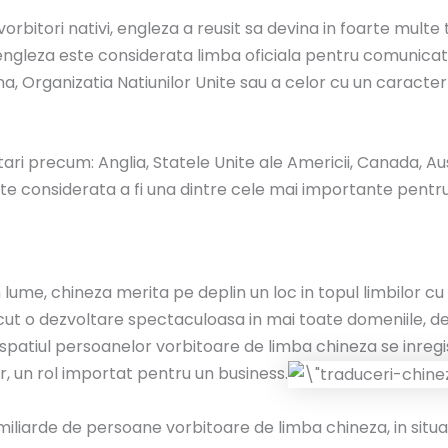
rbitori nativi, engleza a reusit sa devina in foarte multe t
ngleza este considerata limba oficiala pentru comunicatii
na, Organizatia Natiunilor Unite sau a celor cu un caracte
ri precum: Anglia, Statele Unite ale Americii, Canada, Austr
te considerata a fi una dintre cele mai importante pentru
n lume, chineza merita pe deplin un loc in topul limbilor 
noscut o dezvoltare spectaculoasa in mai toate domeniile, d
 spatiul persoanelor vorbitoare de limba chineza se inreg
, un rol importat pentru un business.
iliarde de persoane vorbitoare de limba chineza, in situat