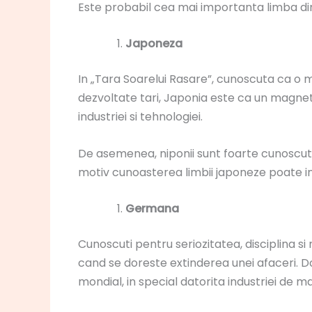
Este probabil cea mai importanta limba din pu
Japoneza
In „Tara Soarelui Rasare”, cunoscuta ca o m
dezvoltate tari, Japonia este ca un magnet p
industriei si tehnologiei.
De asemenea, niponii sunt foarte cunoscuti 
motiv cunoasterea limbii japoneze poate ins
Germana
Cunoscuti pentru seriozitatea, disciplina si
cand se doreste extinderea unei afaceri. D
mondial, in special datorita industriei de ma