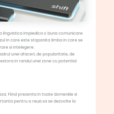
ra lingvistica impiedica o buna comunicare
n cazul in care este stapanita limba in care se
are si intelegere.
drul unei afaceri, de popularitate, de
stora in randul unei zone cu potential
za. Fiind prezenta in toate domeniile si
rtanta pentru a reusi sa se dezvolte la