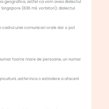
na geografica, astfel ca vom avea dialectul
 Singapore (836 mil. vorbitori); dialectul
n cadrul unei comunicari orale dar o pot
e un numar foarte mare de persoane, un numar
iculturii, astfel inca o extindere a afacerii