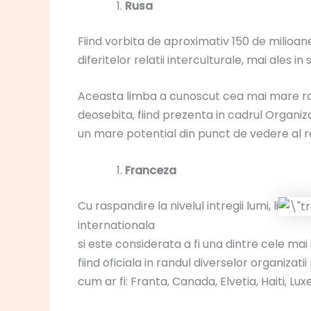
Rusa
Fiind vorbita de aproximativ 150 de milioa
diferitelor relatii interculturale, mai ales i
Aceasta limba a cunoscut cea mai mare raspa
deosebita, fiind prezenta in cadrul Organiza
un mare potential din punct de vedere al r
Franceza
Cu raspandire la nivelul intregii lumi, li
internationala
si este considerata a fi una dintre cele ma
fiind oficiala in randul diverselor organiz
cum ar fi: Franta, Canada, Elvetia, Haiti, Lu