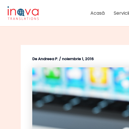
Skip
to
Acasă
Servici
content
De
Andreea P.
/
noiembrie 1, 2016