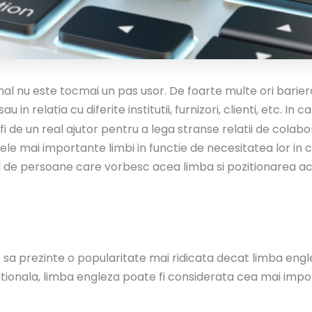
onal nu este tocmai un pas usor. De foarte multe ori barie
au in relatia cu diferite institutii, furnizori, clienti, etc. I
 de un real ajutor pentru a lega stranse relatii de colabor
 mai importante limbi in functie de necesitatea lor in ca
 de persoane care vorbesc acea limba si pozitionarea ace
sa prezinte o popularitate mai ridicata decat limba engle
nationala, limba engleza poate fi considerata cea mai impo