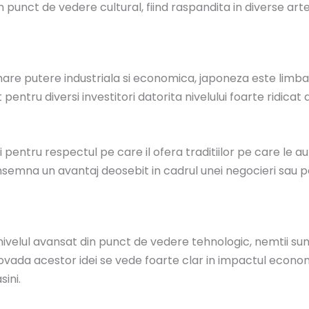
nct de vedere cultural, fiind raspandita in diverse arte, lu
are putere industriala si economica, japoneza este limba o
entru diversi investitori datorita nivelului foarte ridicat
pentru respectul pe care il ofera traditiilor pe care le au
emna un avantaj deosebit in cadrul unei negocieri sau pent
 nivelul avansat din punct de vedere tehnologic, nemtii su
ovada acestor idei se vede foarte clar in impactul econom
sini.