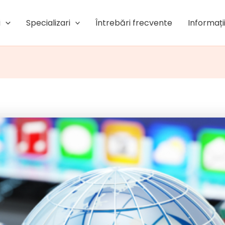
i
Specializari
Întrebări frecvente
Informații