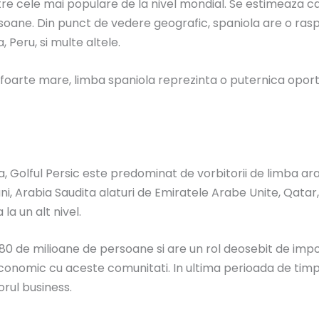
re cele mai populare de la nivel mondial. Se estimeaza c
soane. Din punct de vedere geografic, spaniola are o raspan
 Peru, si multe altele.
 foarte mare, limba spaniola reprezinta o puternica oportu
Golful Persic este predominat de vorbitorii de limba ara
ani, Arabia Saudita alaturi de Emiratele Arabe Unite, Qata
la un alt nivel.
80 de milioane de persoane si are un rol deosebit de imp
economic cu aceste comunitati. In ultima perioada de timp
orul business.