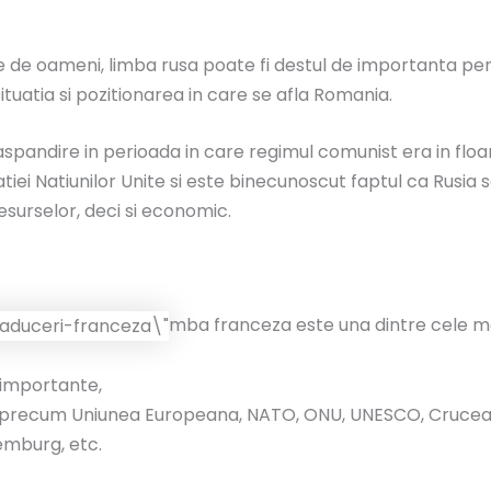
ne de oameni, limba rusa poate fi destul de importanta p
n situatia si pozitionarea in care se afla Romania.
ndire in perioada in care regimul comunist era in floare,
tiei Natiunilor Unite si este binecunoscut faptul ca Rusia 
esurselor, deci si economic.
mba franceza este una dintre cele mai
i importante,
atii precum Uniunea Europeana, NATO, ONU, UNESCO, Crucea R
xemburg, etc.