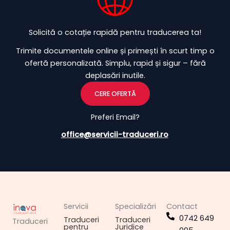
Solicită o cotație rapidă pentru traducerea ta!
Trimite documentele online și primești în scurt timp o
ofertă personalizată. Simplu, rapid și sigur – fără
deplasări inutile.
CERE OFERTĂ
Preferi Email?
office@servicii-traduceri.ro
Servicii
Specializări
Contact
0742 649
Traduceri
Traduceri
Traduceri
pentru
Juridice