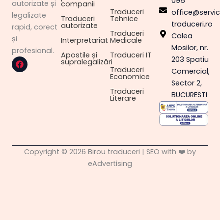
095
autorizate și
companii
Traduceri
office@servici
legalizate
Traduceri
Tehnice
traduceri.ro
autorizate
rapid, corect
Traduceri
Calea
și
Interpretariat
Medicale
Mosilor, nr.
profesional.
Apostile și
Traduceri IT
F
203 Spatiu
supralegalizări
a
Traduceri
Comercial,
c
Economice
e
Sector 2,
b
Traduceri
BUCURESTI
o
Literare
o
k
Copyright © 2026 Birou traduceri | SEO with ❤️ by
eAdvertising