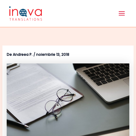
Skip
Main
to
Men
content
De
Andreea P.
/
noiembrie 13, 2018