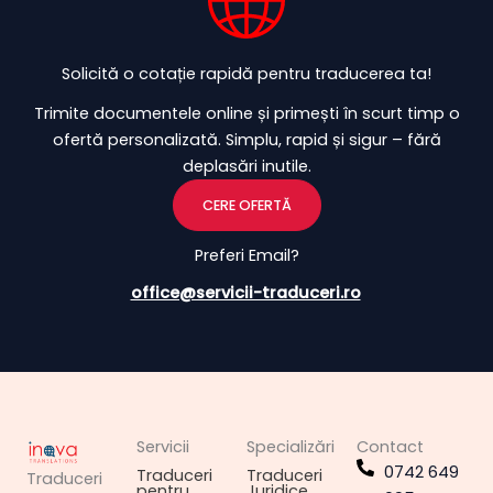
Solicită o cotație rapidă pentru traducerea ta!
Trimite documentele online și primești în scurt timp o
ofertă personalizată. Simplu, rapid și sigur – fără
deplasări inutile.
CERE OFERTĂ
Preferi Email?
office@servicii-traduceri.ro
Servicii
Specializări
Contact
0742 649
Traduceri
Traduceri
Traduceri
pentru
Juridice