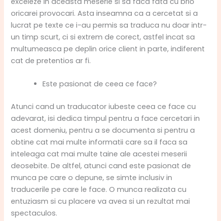
exceleze in aceasta meserie si sa faca fata cu brio
oricarei provocari. Asta inseamna ca a cercetat si a
lucrat pe texte ce i-au permis sa traduca nu doar intr-
un timp scurt, ci si extrem de corect, astfel incat sa
multumeasca pe deplin orice client in parte, indiferent
cat de pretentios ar fi.
Este pasionat de ceea ce face?
Atunci cand un traducator iubeste ceea ce face cu
adevarat, isi dedica timpul pentru a face cercetari in
acest domeniu, pentru a se documenta si pentru a
obtine cat mai multe informatii care sa il faca sa
inteleaga cat mai multe taine ale acestei meserii
deosebite. De altfel, atunci cand este pasionat de
munca pe care o depune, se simte inclusiv in
traducerile pe care le face. O munca realizata cu
entuziasm si cu placere va avea si un rezultat mai
spectaculos.