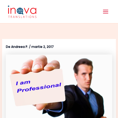
Skip
Main
to
Men
content
De
Andreea P.
/
martie 2, 2017