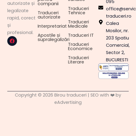
095
autorizate și
companii
Traduceri
office@servici
legalizate
Traduceri
Tehnice
traduceri.ro
autorizate
rapid, corect
Traduceri
Calea
și
Interpretariat
Medicale
Mosilor, nr.
profesional.
Apostile și
Traduceri IT
F
203 Spatiu
supralegalizări
a
Traduceri
Comercial,
c
Economice
e
Sector 2,
b
Traduceri
BUCURESTI
o
Literare
o
k
Copyright © 2026 Birou traduceri | SEO with ❤️ by
eAdvertising