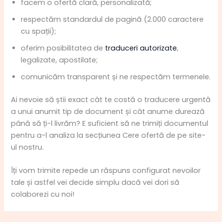
facem o ofertă clară, personalizată;
respectăm standardul de pagină (2.000 caractere
cu spații);
oferim posibilitatea de
traduceri autorizate
,
legalizate, apostilate;
comunicăm transparent și ne respectăm termenele.
Ai nevoie să știi exact cât te costă o traducere urgentă
a unui anumit tip de document și cât anume durează
până să ți-l livrăm? E suficient să ne trimiți documentul
pentru a-l analiza la secțiunea Cere ofertă de pe site-
ul nostru.
Îți vom trimite repede un răspuns configurat nevoilor
tale și astfel vei decide simplu dacă vei dori să
colaborezi cu noi!