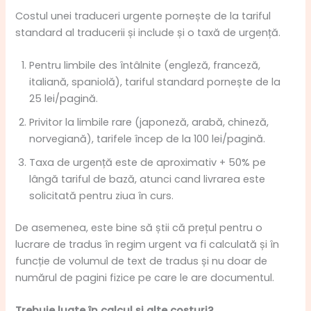
Costul unei traduceri urgente pornește de la tariful
standard al traducerii și include și o taxă de urgență.
Pentru limbile des întâlnite (engleză, franceză,
italiană, spaniolă), tariful standard pornește de la
25 lei/pagină.
Privitor la limbile rare (japoneză, arabă, chineză,
norvegiană), tarifele încep de la 100 lei/pagină.
Taxa de urgență este de aproximativ + 50% pe
lângă tariful de bază, atunci cand livrarea este
solicitată pentru ziua în curs.
De asemenea, este bine să știi că prețul pentru o
lucrare de tradus în regim urgent va fi calculată și în
funcție de volumul de text de tradus și nu doar de
numărul de pagini fizice pe care le are documentul.
Trebuie luate în calcul și alte costuri?