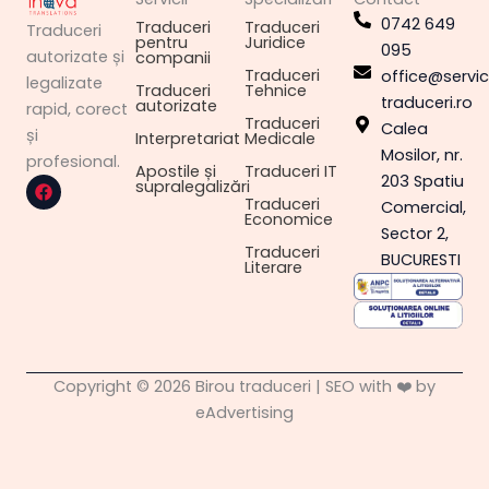
0742 649
Traduceri
Traduceri
Traduceri
pentru
Juridice
095
autorizate și
companii
Traduceri
office@servici
legalizate
Traduceri
Tehnice
traduceri.ro
autorizate
rapid, corect
Traduceri
Calea
și
Interpretariat
Medicale
Mosilor, nr.
profesional.
Apostile și
Traduceri IT
F
203 Spatiu
supralegalizări
a
Traduceri
Comercial,
c
Economice
e
Sector 2,
b
Traduceri
BUCURESTI
o
Literare
o
k
Copyright © 2026 Birou traduceri | SEO with ❤️ by
eAdvertising