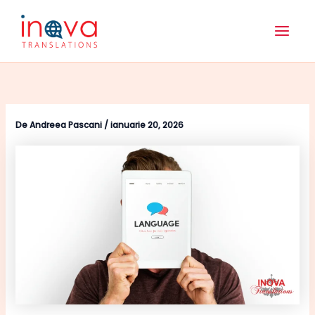
Skip
Main
to
Men
content
De
Andreea Pascani
/
ianuarie 20, 2026