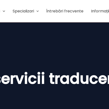
i
Specializari
Întrebări frecvente
Informații
ervicii traduce