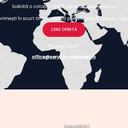
Solicită o cotație rapidă pentru traducerea ta!
imești în scurt timp o ofertă personalizată. Simplu, rapid ș
CERE OFERTĂ
Preferi Email?
office@servicii-traduceri.ro
Specializări