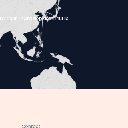
i sigur – fără deplasări inutile.
Contact