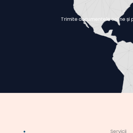
Trimite documentele online și pr
Servicii