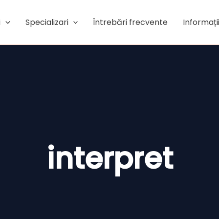
i
Specializari
Întrebări frecvente
Informații
interpret