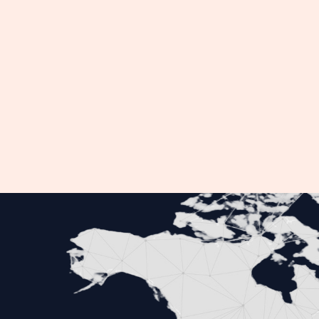
Articole Utile
Interpret/Traducător pentru
semnarea de acte notariale
decembrie 18, 2020
/
Lasă un comentariu