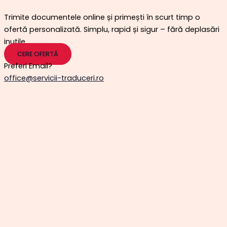
Trimite documentele online și primești în scurt timp o
ofertă personalizată. Simplu, rapid și sigur – fără deplasări
inutile.
CERE OFERTĂ
Preferi Email?
office@servicii-traduceri.ro